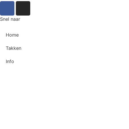
Snel naar
Home
Takken
Info
’t RAVOTterke
Foto’s
Privacy beleid
Verhuur
Contact