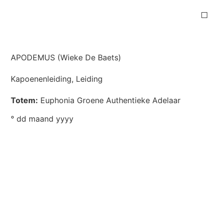
APODEMUS (Wieke De Baets)
Kapoenenleiding
,
Leiding
Totem:
E
uphonia
Groene Authentieke Adelaar
° dd maand yyyy